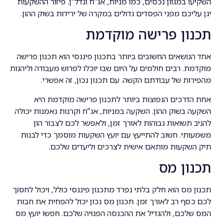
השקיעו במגוון נכסים, כמו מניות, אג"ח ונדל"ן. פיזור ההשקעות
יגן עליכם מפני הפסדים גדולים במקרה של ירידות בשוק ההון.
תכנון פרישה מוקדמת
אחד הנושאים החשובים ביותר בתכנון פיננסי הוא תכנון פרישה
מוקדמת. רבים חולמים על היום שבו יוכלו לפרוש מעבודה וליהנות
מהפירות של עבודתם הקשה. עם תכנון נכון, זה אפשרי.
אחת הדרכים הנפוצות ביותר לתכנון פרישה מוקדמת היא
השקעה בשוק ההון. השקעה במניות, אג"ח וקרנות נאמנות יכולה
להניב תשואות גבוהות לאורך זמן, ולאפשר לכם לצבור הון
משמעותי. חשוב להתייעץ עם יועץ השקעות מוסמך כדי לבנות
תיק השקעות מותאם אישית לצרכים וליעדים שלכם.
תכנון מס
תכנון מס הוא חלק בלתי נפרד מתכנון פיננסי כולל, ויכול לחסוך
לכם כסף רב לאורך זמן. תכנון מס נכון יכול להפחית את חבות
המס שלכם, ולהגדיל את ההכנסה הפנויה שלכם. חפשו יועץ מס