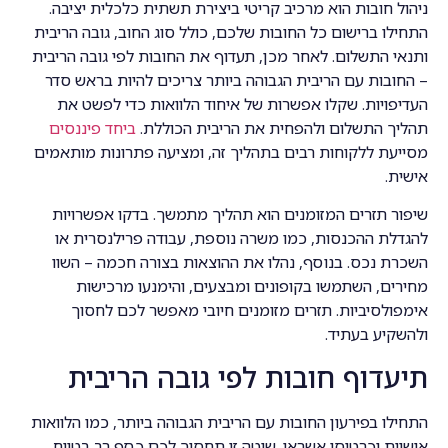
ניהול חובות הוא מרכיב קריטי ביצירת תשתית כלכלית יציבה.
התחילו ברישום כל החובות שלכם, כולל סוג החוב, גובה הריבית
ותנאי התשלום. לאחר מכן, תעדוף את החובות לפי גובה הריבית
– החובות עם הריבית הגבוהה ביותר צריכים להיות בראש סדר
העדיפויות. שקלו אפשרות של איחוד הלוואות כדי לפשט את
תהליך התשלום ולהפחית את הריבית הכוללת.
ביחד פיננסים
מסייעת ללקוחות רבים בתהליך זה, ומציעה פתרונות מותאמים
אישית.
שיפור תזרים המזומנים הוא תהליך מתמשך. בדקו אפשרויות
להגדלת ההכנסות, כמו משרה נוספת, עבודה פרילנסרית או
השכרת נכס. בנוסף, נהלו את ההוצאות בצורה חכמה – השוו
מחירים, השתמשו בקופונים ומבצעים, והימנעו מרכישות
אימפולסיביות. תזרים מזומנים חיובי מאפשר לכם לחסוך
ולהשקיע בעתיד.
תיעדוף חובות לפי גובה הריבית
התחילו בפירעון החובות עם הריבית הגבוהה ביותר, כמו הלוואות
אישיות וכרטיסי אשראי. שיטה זו תחסוך לכם כסף רב בטווח