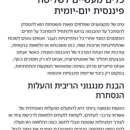
פיננסית יום-יומית
טיפ של מקצוענים שמלווים מאות משפחות הוא להפסיק
להסתכל על ההכנסה ברוטו ולהתחיל להסתכל על תזרים
המזומנים הפנוי אחרי כל התחייבויות העבר. אנשים נוטים לשכוח
שהתחייבויות ארוכות טווח, כמו משכנתא או הלוואות בנקאיות,
צורכות את הנתח המרכזי של ההכנסה הפנויה. כאשר אנחנו
מבצעים תהליך של אופטימיזציה, אנחנו לא רק חוסכים כסף,
אנחנו מייצרים מרחב נשימה שמאפשר השקעות והתפתחות,
במקום רק כיבוי שריפות פיננסיות אינסופי.
הבנת מנגנוני הריבית והעלות
הנסתרת
הטעות הנפוצה ביותר היא להתעלם מהעלות האמיתית של
אשראי צרכני. לעיתים, לקוחות לוקחים הלוואות לרכישת ציוד או
לצורך התנהלות שוטפת מבלי לחשב כמה ההלוואה הזו תעלה
להם בסוף התקופה. הריבית המצטברת הופכת את החוב לנטל