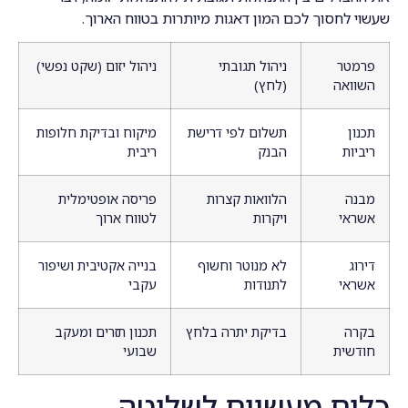
שעשוי לחסוך לכם המון דאגות מיותרות בטווח הארוך.
פרמטר
ניהול תגובתי
ניהול יזום (שקט נפשי)
השוואה
(לחץ)
תכנון
תשלום לפי דרישת
מיקוח ובדיקת חלופות
ריביות
הבנק
ריבית
מבנה
הלוואות קצרות
פריסה אופטימלית
אשראי
ויקרות
לטווח ארוך
דירוג
לא מנוטר וחשוף
בנייה אקטיבית ושיפור
אשראי
לתנודות
עקבי
בקרה
בדיקת יתרה בלחץ
תכנון תזרים ומעקב
חודשית
שבועי
כלים מעשיים לשליטה