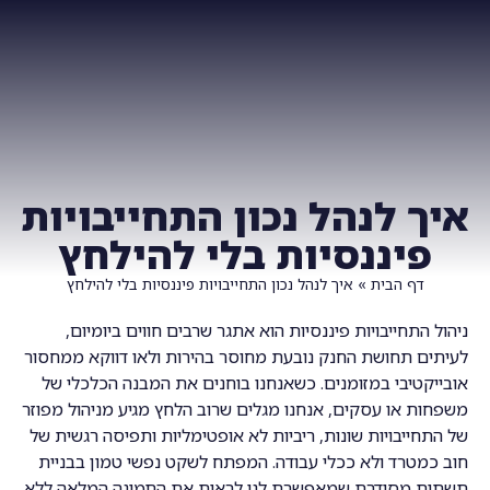
צרו איתנו קשר
ביחד TV
איך לנהל נכון התחייבויות
פיננסיות בלי להילחץ
דף הבית
»
איך לנהל נכון התחייבויות פיננסיות בלי להילחץ
ניהול התחייבויות פיננסיות הוא אתגר שרבים חווים ביומיום,
לעיתים תחושת החנק נובעת מחוסר בהירות ולאו דווקא ממחסור
אובייקטיבי במזומנים. כשאנחנו בוחנים את המבנה הכלכלי של
משפחות או עסקים, אנחנו מגלים שרוב הלחץ מגיע מניהול מפוזר
של התחייבויות שונות, ריביות לא אופטימליות ותפיסה רגשית של
חוב כמטרד ולא ככלי עבודה. המפתח לשקט נפשי טמון בבניית
תשתית מסודרת שמאפשרת לנו לראות את התמונה המלאה ללא