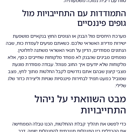
טווח עם ריבית נמוכה משמעותית.
התמודדות עם התחייבויות מול
גופים פיננסיים
מערכת היחסים מול הבנק או הגופים החוץ בנקאיים מושפעת
ישירות מדירוג האשראי שלכם. כשאתם מגיעים לעמדת כוח, שבה
הנתונים מסודרים, הדיון על תנאי האשראי משתנה לחלוטין.
מומחים מבינים שהבנק לא מפחד מלקוחות שחייבים כסף, אלא
מלקוחות שלא יודעים איך החוב מנוהל. עבודה מסודרת מונעת
מצבי קיצון שבהם אתם נדרשים לקבל החלטות מתוך לחץ, מצב
שמוביל כמעט תמיד לבחירות פיננסיות שגויות וליצירת כדור שלג
שלילי.
מבט השוואתי על ניהול
התחייבויות
כדי לפשט את תהליך קבלת ההחלטות, הכנו טבלה הממחישה
את ההבדלים בין התנהלות תגובתית להתנהלות יזומה, דבר