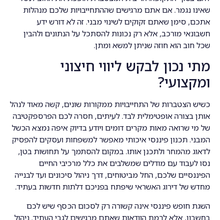
שאינו נגמר. אם אתם מרגישים שההתחייבויות שלכם מנהלות
אתכם, סימן שאתם זקוקים לשינוי מבני. זה לא דורש ידע
חשבונאי מורכב, אלא רק נכונות להסתכל על הנתונים ולהבין
שכל חוב הוא חוזה שניתן למשא ומתן.
מתי נכון לבקש ליווי חיצוני
ומקצועי?
כשיש הצטברות של התחייבויות ממקורות שונים, קשה מאוד לנהל
אותן בצורה אופטימלית לבד. לעיתים, חסרה לכם הפרספקטיבה
של מי שרואה מאות מקרים דומים ויודע בדיוק איפה נמצא הכשל
המבני. תכנון פיננסי איכותי מאפשר למשפחות ועסקים להפסיק
לדאוג מהמחר ולתכנן אותו. במקום להסתמך על תחושות בטן,
נסו לעבוד עם מודלים שמשלבים את כלל מרכיבי החיים
הפיננסיים שלכם, החל מביטוחים, דרך ניהול סיכונים ועד לבנייה
מחדש של דירוג האשראי שיפתח בפניכם דלתות חדשות בעתיד.
השגת חופש פיננסי אינה קשורה רק לסכום הכסף שיש לכם
בחשבון, אלא לרמת הוודאות שאתם מרגישים לגבי העתיד. ניהול