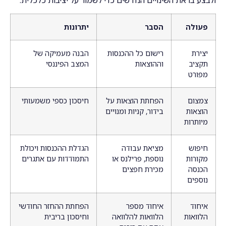
ולבצע בו את השינויים הנדרשים כדי לשמור על יציבות כלכלית.
פעולה
הסבר
יתרונות
יצירת
רישום כל ההכנסות
הבנה מעמיקה של
תקציב
וההוצאות
המצב הפיננסי
מפורט
צמצום
הפחתת הוצאות על
חיסכון כספי משמעותי
הוצאות
בידור, קניות ומנויים
מיותרות
חיפוש
מציאת עבודה
הגדלת ההכנסות ויכולת
מקורות
נוספת, פרילנס או
התמודדות עם אתגרים
הכנסה
מכירת חפצים
נוספים
איחוד
איחוד מספר
הפחתת ההחזר החודשי
הלוואות
הלוואות להלוואה
וחיסכון בריבית