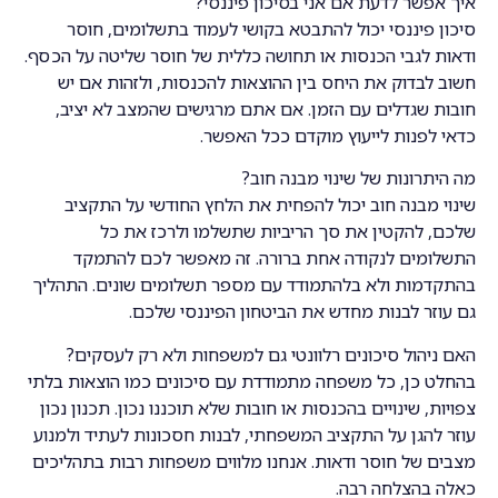
איך אפשר לדעת אם אני בסיכון פיננסי?
סיכון פיננסי יכול להתבטא בקושי לעמוד בתשלומים, חוסר
ודאות לגבי הכנסות או תחושה כללית של חוסר שליטה על הכסף.
חשוב לבדוק את היחס בין ההוצאות להכנסות, ולזהות אם יש
חובות שגדלים עם הזמן. אם אתם מרגישים שהמצב לא יציב,
כדאי לפנות לייעוץ מוקדם ככל האפשר.
מה היתרונות של שינוי מבנה חוב?
שינוי מבנה חוב יכול להפחית את הלחץ החודשי על התקציב
שלכם, להקטין את סך הריביות שתשלמו ולרכז את כל
התשלומים לנקודה אחת ברורה. זה מאפשר לכם להתמקד
בהתקדמות ולא בלהתמודד עם מספר תשלומים שונים. התהליך
גם עוזר לבנות מחדש את הביטחון הפיננסי שלכם.
האם ניהול סיכונים רלוונטי גם למשפחות ולא רק לעסקים?
בהחלט כן, כל משפחה מתמודדת עם סיכונים כמו הוצאות בלתי
צפויות, שינויים בהכנסות או חובות שלא תוכננו נכון. תכנון נכון
עוזר להגן על התקציב המשפחתי, לבנות חסכונות לעתיד ולמנוע
מצבים של חוסר ודאות. אנחנו מלווים משפחות רבות בתהליכים
כאלה בהצלחה רבה.