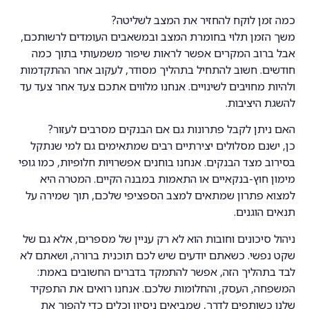
כמה זמן לוקח להחזיר את המצב לשליטה?
משך הזמן תלוי בחומרת המצב ובמשאבים העומדים לרשותכם,
אבל ברוב המקרים אפשר לראות שיפור משמעותי בתוך כמה
חודשים. חשוב להתחיל בתהליך מסודר, לעקוב אחר ההתקדמות
ולהיות מחויבים לשינויים. אנחנו מלווים אתכם צעד אחר צעד עד
להשגת היציבות.
האם ניתן לקבל פתרונות גם אם הבנקים מסרבים לעזור?
כן, ישנם מסלולים יצירתיים רבים שמתאימים גם למי שנתקל
בסירוב מצד הבנקים. אנחנו בוחנים אפשרויות חלופיות, כמו גופי
מימון חוץ-בנקאיים או התאמות במבנה הקיים. המטרה היא
למצוא פתרון שמתאים למצב הספציפי שלכם, תוך שמירה על
תנאים הוגנים.
ניהול סיכונים וחובות הוא לא רק עניין של מספרים, אלא גם של
שקט נפשי. כשאתם יודעים שיש לכם תוכנית ברורה, ושאתם לא
לבד בתהליך הזה, אפשר להתמקד בדברים החשובים באמת:
המשפחה, העסק, והחלומות שלכם. אנחנו רואים את התפקיד
שלנו כשותפים לדרך, שמביאים ניסיון וכלים כדי להפוך את