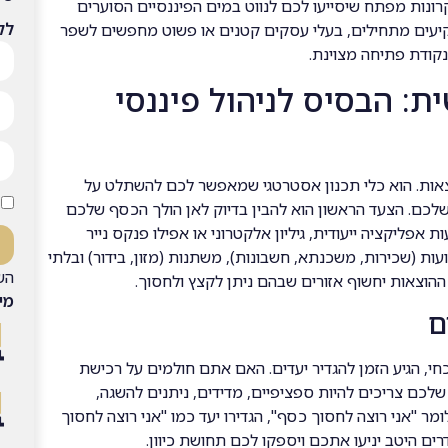
רונות מפתח שיסייעו לכם לנווט במים הפיננסיים הסוערים
לק
משקיעים מתחילים, בעלי עסקים קטנים או פשוט מחפשים לשפר
נקודת פתיחה מצוינת.
: הבסיס לניהול פיננסי
אות. הוא כלי תכנון אסטרטגי שמאפשר לכם להשתלט על
לכם. הצעד הראשון הוא להבין בדיוק לאן הולך הכסף שלכם
פליקציה ייעודית, גיליון אלקטרוני או אפילו פנקס נייר
עות (שכירות, משכנתא, חשבונות), משתנות (מזון, בידור) ובלתי
הש
 ההוצאות יחשוף אזורים שבהם ניתן לקצץ ולחסוך.
מי
ם
י, הגיע הזמן להגדיר יעדים. האם אתם חולמים על רכישת
שלכם צריכים להיות ספציפיים, מדידים, ניתנים להשגה,
SMART). לדוגמה, במקום לומר "אני רוצה לחסוך כסף", הגדירו יעד כמו "אני רוצה לחסוך