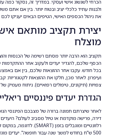
הכרחי לשגשוג אישי ועסקי. במדריך זה, נסקור כמה עק
ולבנות עתיד כלכלי יציב ובטוח יותר. בין אם אתם 
את ניהול הכספים האישי, הטיפים הבאים יעניקו לכם 
יצירת תקציב מותאם אישית
מוצלח
תקציב הוא הרבה יותר מסתם רשימה של הכנסות והוצ
הכסף שלכם, להגדיר יעדים ולעקוב אחר ההתקדמות ש
בכל חודש. עקבו אחר ההוצאות שלכם, בין אם באמצעות א
ועיפרון. לאחר מכן, חלקו את ההוצאות לקטגוריות: קבו
צפויות (תיקונים, טיפולים רפואיים). ניתוח מעמיק של
הגדרת יעדים פיננסיים ריאליי
לאחר שיצרתם תמונה ברורה של מצבכם הפיננסי הנוכח
דירה, פרישה מוקדמת או טיול מסביב לעולם? היעדים 
רלוונטיים ומוגבלים בזמן (
500 ש"ח בחודש למשך שנה עבור חופשה". יעדים מוגדרים היטב יניעו אתכם ויספקו לכם תחושת כיוון.