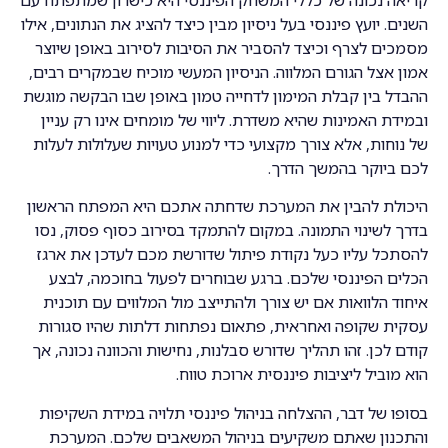
השנים. יועץ פיננסי בעל ניסיון מבין כיצד להציג את הנתונים, אילו
מסמכים לצרף וכיצד להסביר את הסיבות לסירוב באופן שיוצר
אמון אצל הגורם המלווה. הניסיון המעשי מוכיח שבמקרים רבים,
ההבדל בין קבלת המימון לדחייה טמון באופן שבו הבקשה מוגשת
ובמידת האמינות שהיא משדרת. ליווי של מומחים אינו רק עניין
של נוחות, אלא צורך מקצועי כדי למנוע טעויות שעלולות לעלות
לכם ביוקר בהמשך הדרך.
היכולת להבין את המערכת שדחתה אתכם היא המפתח הראשון
בדרך לשינוי התמונה. במקום להתמקד בסירוב כסוף פסוק, נסו
להסתכל עליו כעל נקודת פיתול שדורשת מכם לעדכן את ארגז
הכלים הפיננסי שלכם. ברגע שבוחרים לפעול בחוכמה, לבצע
איחוד הלוואות אם יש צורך ולהתייצב מול המלווים עם תוכנית
עסקית שקופה ואחראית, פתאום נפתחות דלתות שהיו סגורות
קודם לכן. זהו תהליך שדורש סבלנות, נחישות והכוונה נכונה, אך
הוא מוביל ליציבות פיננסית ארוכת טווח.
בסופו של דבר, ההצלחה בניהול פיננסי תלויה במידת השקיפות
והתכנון שאתם משקיעים בניהול המשאבים שלכם. המערכת