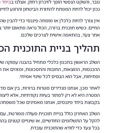
גובר, והשקט הנפשי הופך לזיכרון רחוק. אצלנו ב
ביחד פ
נכון יכול להיות המפתח להחזרת הביטחון והרוגע לחיי
אין צורך להיות כלכלן או מומחה פיננסי כדי להבין 
החיים. כשיש תוכנית ברורה, הכול נראה פתאום יותר בר
אחר צעד, בהתאמה אישית לצרכים שלכם.
תהליך בניית התוכנית הכ
השלב הראשון בתכנון כלכלי מתחיל בהבנה עמוקה של 
ההכנסות, ההוצאות, החובות והחסכונות, ומזהים את ה
ופתיחות, אבל הוא הבסיס לכל שינוי אמיתי.
לאחר מכן, אנחנו מגדירים מטרות ברורות, בין אם מדוב
המטרה היא לא רק לפתור בעיות נקודתיות, אלא ליצור
בקבוצת ביחד פיננסים, אנחנו מאמינים שכל משפחה א
השלב האחרון כולל בניית תוכנית פעולה מפורטת, עם צ
להקל על התשלומים החודשיים, או שינויים קטנים בה
בכל צעד כדי לוודא שהתוכנית עובדת.