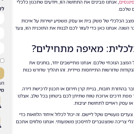
יננסים
, אנחנו מבינים את התחושה הזו, ויודעים שתכנון כלכלי
לק
ם שלכם.
שהמצב הכלכלי של משק בית או עסק משפיע ישירות על איכות
 השגה. אנחנו כאן כדי לעזור לכם לבנות את התוכנית הזו, צעד
לכלית: מאיפה מתחילים?
המצב הנוכחי שלכם. אנחנו מתיישבים יחד, בוחנים את
נקודות שדורשות התייחסות מיידית. זהו תהליך שדורש כנות
הש
ר בהחזרת חובות, בניית קרן חירום או תכנון לרכישת דירה.
מי
 מפת דרכים ארוכת טווח שתיתן לכם ביטחון בכל שלב. אצלנו
ו עסק ראויים לתחושת יציבות.
עדים מעשיים שקל ליישם. זה יכול לכלול איחוד הלוואות כדי
רגלי צריכה שמצטברים לחיסכון משמעותי. אנחנו מלווים אתכם